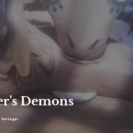
er's Demons
, Portugal