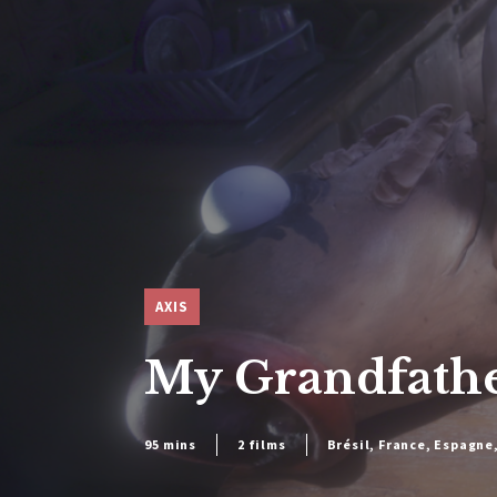
AXIS
My Grandfath
95 mins
2 films
Brésil, France, Espagne