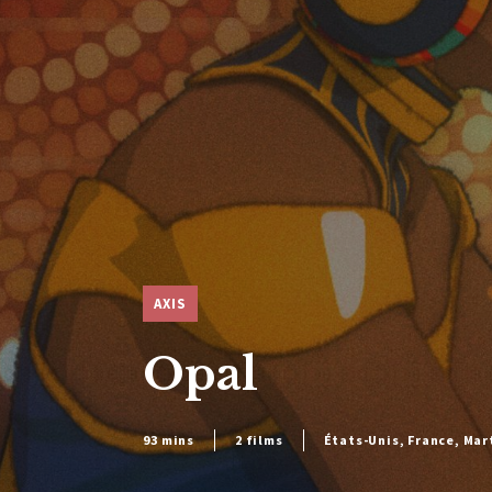
AXIS
Opal
93 mins
2 films
États-Unis, France, Mar