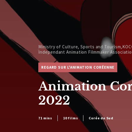
Ministry of Culture, Sports and Tourism,KO
Independant Animation Filmmaker Associatio
REGARD SUR L'ANIMATION CORÉENNE
Animation Cor
2022
71 mins
10 films
Corée du Sud