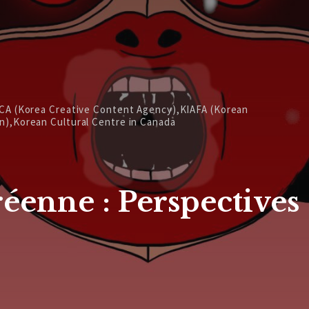
CCA (Korea Creative Content Agency),KIAFA (Korean
n),Korean Cultural Centre in Canada
éenne : Perspectives